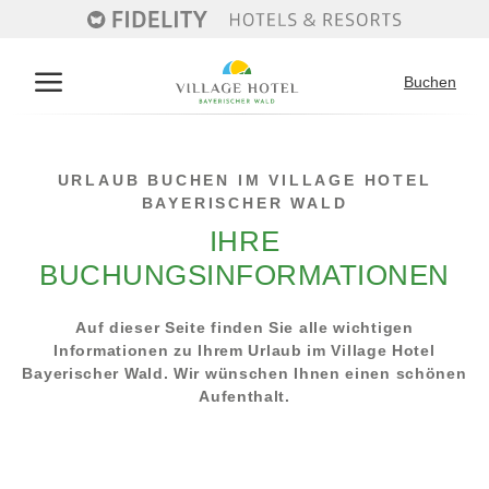
Buchen
Deutsch
English
URLAUB BUCHEN IM VILLAGE HOTEL
BAYERISCHER WALD
IHRE
Das Hotel
BUCHUNGSINFORMATIONEN
Willkommen
Zimmer & Preise
Inklusivleistungen
Auf dieser Seite finden Sie alle wichtigen
Verpflegung
Unsere Zimmer
Informationen zu Ihrem Urlaub im Village Hotel
Aktivitäten & Region
Freizeitangebot
Buchungsinformationen
Bayerischer Wald. Wir wünschen Ihnen einen schönen
Haufig gestellte Fragen
Aufenthalt.
Angebote
Sommer
Service
Kontakt
Anfragen
Winter
Buchen
Gästekarte
Kontakt
Ausflugsziele
Gutscheine